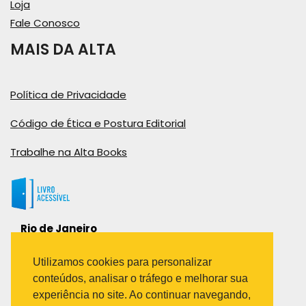
Loja
Fale Conosco
MAIS DA ALTA
Política de Privacidade
Código de Ética e Postura Editorial
Trabalhe na Alta Books
Rio de Janeiro
Rua Viúva Cláudio, 291
Bairro Industrial do Jacaré
Utilizamos cookies para personalizar
Rio de Janeiro – RJ – CEP: 20970-031
conteúdos, analisar o tráfego e melhorar sua
Telefone:
experiência no site. Ao continuar navegando,