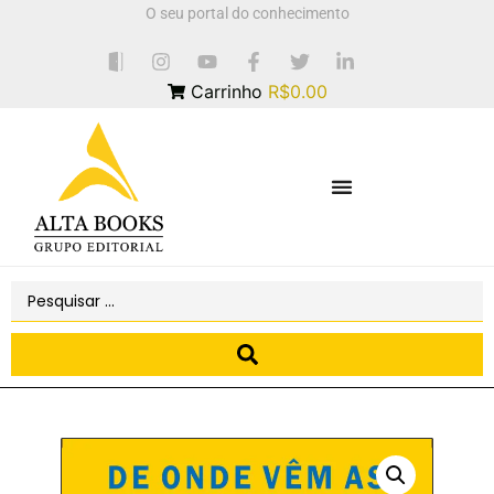
O seu portal do conhecimento
Carrinho
R$0.00