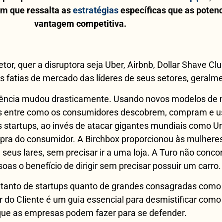
m que ressalta as
estratégias
específicas
que as poten
vantagem competitiva.
or, quer a disruptora seja Uber, Airbnb, Dollar Shave Cl
s fatias de mercado das líderes de seus setores, geral
rência mudou drasticamente. Usando novos modelos de n
los entre como os consumidores descobrem, compram e u
as startups, ao invés de atacar gigantes mundiais como U
ra do consumidor. A Birchbox proporcionou às mulheres 
seus lares, sem precisar ir a uma loja. A Turo não conco
oas o benefício de dirigir sem precisar possuir um carro.
as tanto de startups quanto de grandes consagradas com
 do Cliente é um guia essencial para desmistificar como
que as empresas podem fazer para se defender.