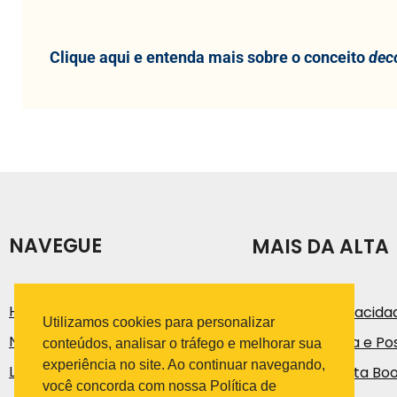
Clique aqui e entenda mais sobre o conceito
dec
NAVEGUE
MAIS DA ALTA
História
Política de Privacida
Utilizamos cookies para personalizar
Notícias e Artigos
Código de Ética e Pos
conteúdos, analisar o tráfego e melhorar sua
experiência no site. Ao continuar navegando,
Loja
Trabalhe na Alta Bo
você concorda com nossa Política de