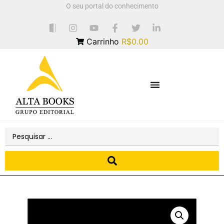
O seu portal do conhecimento
Carrinho
R$0.00