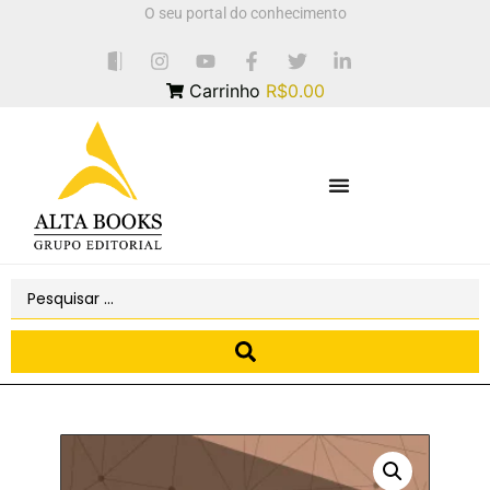
O seu portal do conhecimento
Carrinho
R$0.00