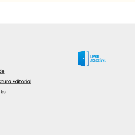
de
tura Editorial
oks