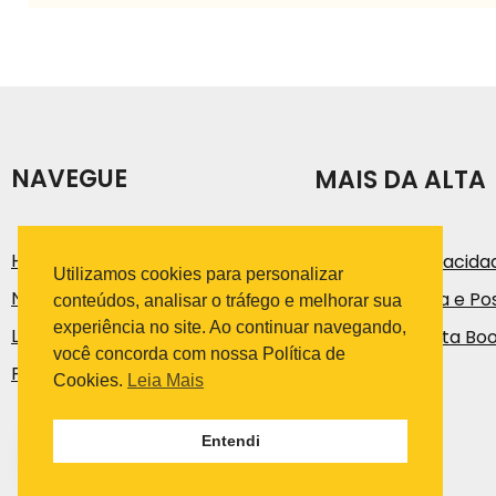
NAVEGUE
MAIS DA ALTA
História
Política de Privacida
Utilizamos cookies para personalizar
Notícias e Artigos
Código de Ética e Pos
conteúdos, analisar o tráfego e melhorar sua
experiência no site. Ao continuar navegando,
Loja
Trabalhe na Alta Bo
você concorda com nossa Política de
Fale Conosco
Cookies.
Leia Mais
Entendi