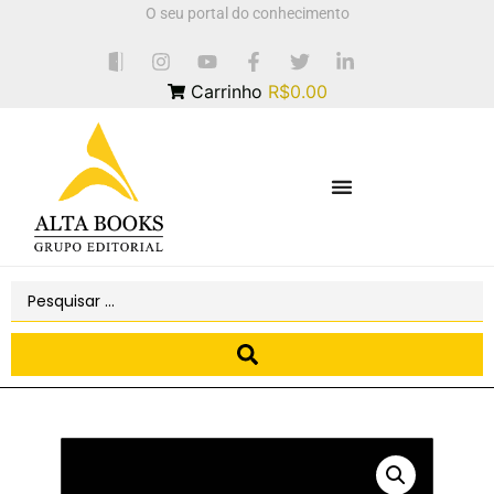
O seu portal do conhecimento
Carrinho
R$0.00