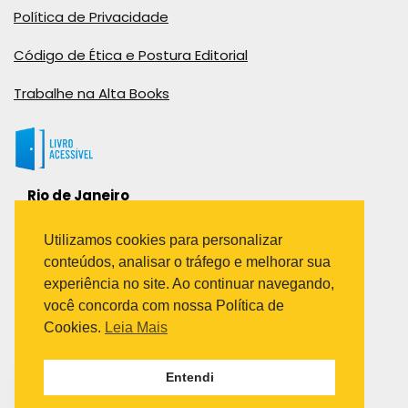
Política de Privacidade
Código de Ética e Postura Editorial
Trabalhe na Alta Books
Rio de Janeiro
Rua Viúva Cláudio, 291
Bairro Industrial do Jacaré
Utilizamos cookies para personalizar
Rio de Janeiro – RJ – CEP: 20970-031
conteúdos, analisar o tráfego e melhorar sua
Telefone:
experiência no site. Ao continuar navegando,
(21) 3278-8069
você concorda com nossa Política de
(21) 3995-7512
Cookies.
Leia Mais
São Paulo
Entendi
Avenida Paulista 1636 / sala 1407