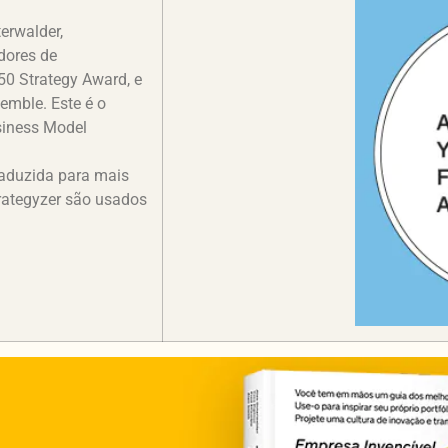
erwalder,
adores de
0 Strategy Award, e
emble. Este é o
usiness Model
raduzida para mais
trategyzer são usados