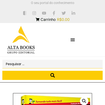
O seu portal do conhecimento
Carrinho
R$0.00