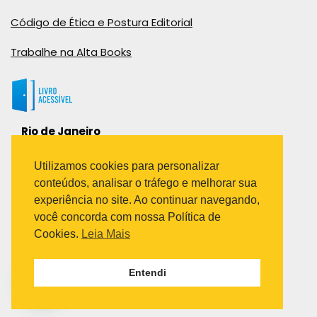
Código de Ética e Postura Editorial
Trabalhe na Alta Books
Rio de Janeiro
Rua Viúva Cláudio, 291
Bairro Industrial do Jacaré
Utilizamos cookies para personalizar
Rio de Janeiro – RJ – CEP: 20970-031
conteúdos, analisar o tráfego e melhorar sua
Telefone:
experiência no site. Ao continuar navegando,
(21) 3278-8069
você concorda com nossa Política de
(21) 3995-7512
Cookies.
Leia Mais
São Paulo
Entendi
Avenida Paulista 1636 / sala 1407
Telefone:
(11) 5555-6087