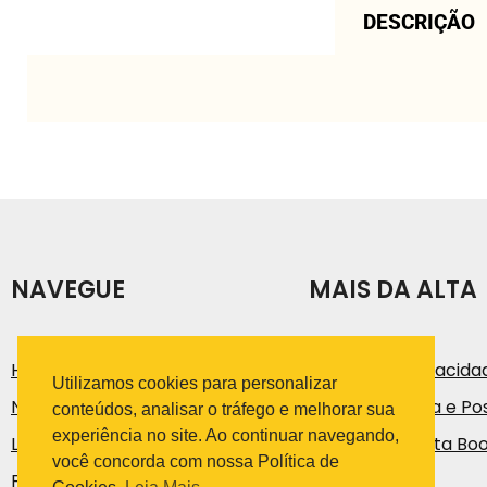
DESCRIÇÃO
NAVEGUE
MAIS DA ALTA
História
Política de Privacida
Utilizamos cookies para personalizar
Notícias e Artigos
Código de Ética e Pos
conteúdos, analisar o tráfego e melhorar sua
experiência no site. Ao continuar navegando,
Loja
Trabalhe na Alta Bo
você concorda com nossa Política de
Fale Conosco