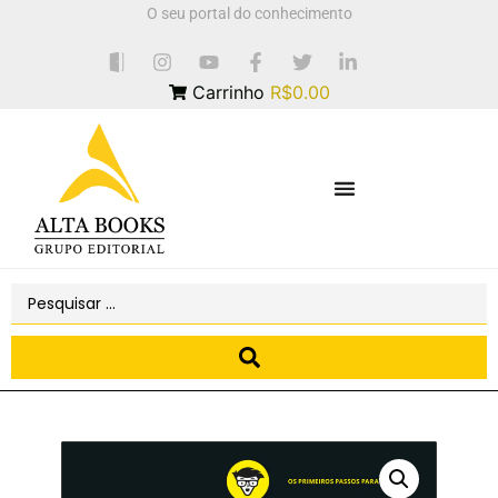
O seu portal do conhecimento
Carrinho
R$0.00