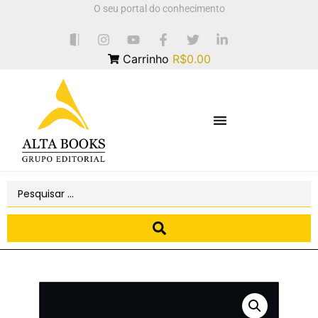
O seu portal do conhecimento
Carrinho
R$0.00