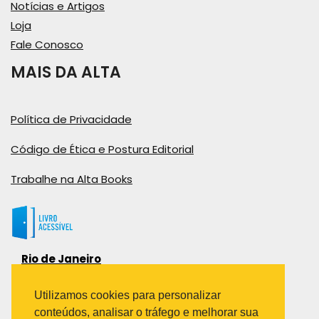
Notícias e Artigos
Loja
Fale Conosco
MAIS DA ALTA
Política de Privacidade
Código de Ética e Postura Editorial
Trabalhe na Alta Books
Rio de Janeiro
Rua Viúva Cláudio, 291
Bairro Industrial do Jacaré
Utilizamos cookies para personalizar
Rio de Janeiro – RJ – CEP: 20970-031
conteúdos, analisar o tráfego e melhorar sua