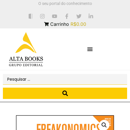
O seu portal do conhecimento
Carrinho
R$0.00