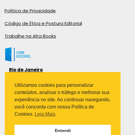
Política de Privacidade
Código de Ética e Postura Editorial
Trabalhe na Alta Books
Rio de Janeiro
Rua Viúva Cláudio, 291
Bairro Industrial do Jacaré
Utilizamos cookies para personalizar
Rio de Janeiro – RJ – CEP: 20970-031
conteúdos, analisar o tráfego e melhorar sua
Telefone:
experiência no site. Ao continuar navegando,
(21) 3278-8069
você concorda com nossa Política de
(21) 3995-7512
Cookies.
Leia Mais
São Paulo
Entendi
Avenida Paulista 1636 / sala 1407