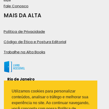
Fale Conosco
MAIS DA ALTA
Política de Privacidade
Código de Ética e Postura Editorial
Trabalhe na Alta Books
Rio de Janeiro
Rua Viúva Cláudio, 291
Bairro Industrial do Jacaré
Utilizamos cookies para personalizar
Rio de Janeiro – RJ – CEP: 20970-031
conteúdos, analisar o tráfego e melhorar sua
Telefone:
experiência no site. Ao continuar navegando,
(21) 3278-8069
você concorda com nossa Política de