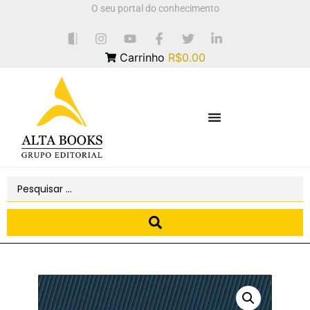
O seu portal do conhecimento
Carrinho
R$0.00