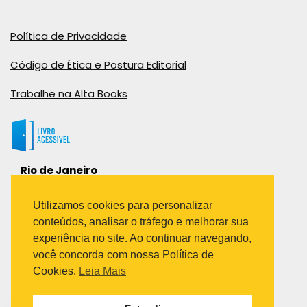
Política de Privacidade
Código de Ética e Postura Editorial
Trabalhe na Alta Books
Rio de Janeiro
Rua Viúva Cláudio, 291
Bairro Industrial do Jacaré
Utilizamos cookies para personalizar
Rio de Janeiro – RJ – CEP: 20970-031
conteúdos, analisar o tráfego e melhorar sua
Telefone:
experiência no site. Ao continuar navegando,
(21) 3278-8069
você concorda com nossa Política de
(21) 3995-7512
Cookies.
Leia Mais
São Paulo