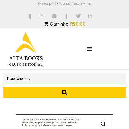
O seu portal do conhecimento
Carrinho
R$0.00