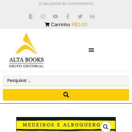
O seu portal do conhecimento
Carrinho
R$0.00