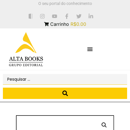
O seu portal do conhecimento
Carrinho
R$0.00