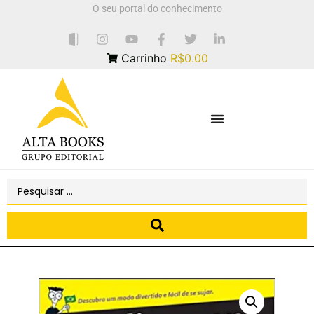
O seu portal do conhecimento
Carrinho
R$0.00