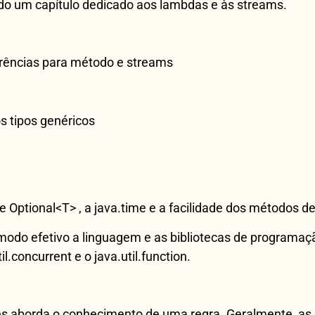
do um capítulo dedicado aos lambdas e às streams.
ferências para método e streams
os tipos genéricos
e Optional<T> , a java.time e a facilidade dos métodos d
de modo efetivo a linguagem e as bibliotecas de programação
l.concurrent e o java.util.function.
es aborda o conhecimento de uma regra. Geralmente, as