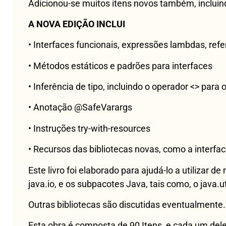
Adicionou-se muitos itens novos também, incluin
A NOVA EDIÇÃO INCLUI
• Interfaces funcionais, expressões lambdas, re
• Métodos estáticos e padrões para interfaces
• Inferência de tipo, incluindo o operador <> para 
• Anotação @SafeVarargs
• Instruções try-with-resources
• Recursos das bibliotecas novas, como a interfac
Este livro foi elaborado para ajudá-lo a utilizar 
java.io, e os subpacotes Java, tais como, o java.uti
Outras bibliotecas são discutidas eventualmente.
Esta obra é composta de 90 Itens, e cada um del