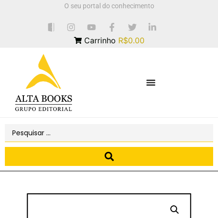
O seu portal do conhecimento
Carrinho
R$0.00