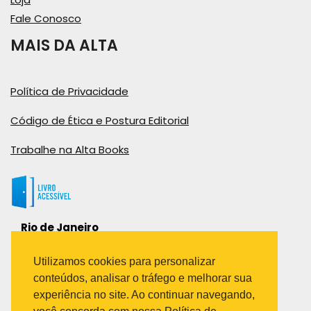
Fale Conosco
MAIS DA ALTA
Política de Privacidade
Código de Ética e Postura Editorial
Trabalhe na Alta Books
Rio de Janeiro
Rua Viúva Cláudio, 291
Bairro Industrial do Jacaré
Utilizamos cookies para personalizar
Rio de Janeiro – RJ – CEP: 20970-031
conteúdos, analisar o tráfego e melhorar sua
Telefone:
experiência no site. Ao continuar navegando,
(21) 3278-8069