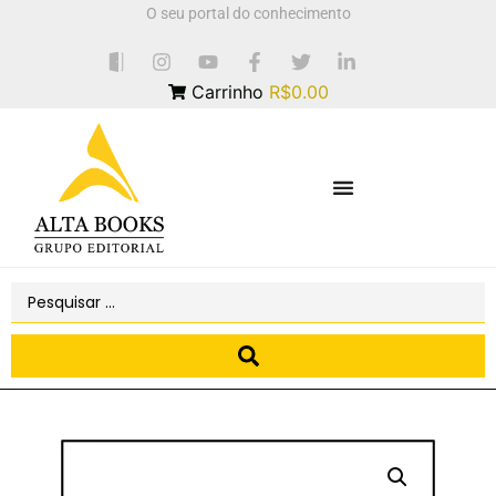
O seu portal do conhecimento
Carrinho
R$0.00