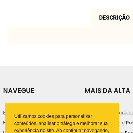
DESCRIÇÃO
NAVEGUE
MAIS DA ALTA
História
Política de Privacida
Utilizamos cookies para personalizar
Notícias e Artigos
Código de Ética e Pos
conteúdos, analisar o tráfego e melhorar sua
experiência no site. Ao continuar navegando,
Loja
Trabalhe na Alta Bo