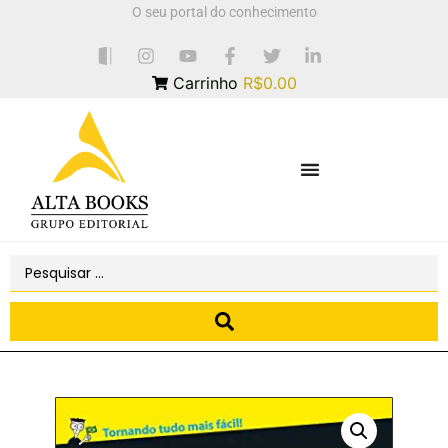
O seu portal do conhecimento
Carrinho
R$0.00