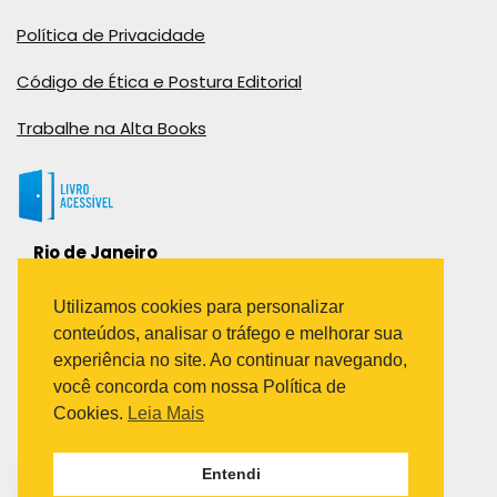
Política de Privacidade
Código de Ética e Postura Editorial
Trabalhe na Alta Books
Rio de Janeiro
Rua Viúva Cláudio, 291
Bairro Industrial do Jacaré
Utilizamos cookies para personalizar
Rio de Janeiro – RJ – CEP: 20970-031
conteúdos, analisar o tráfego e melhorar sua
Telefone:
experiência no site. Ao continuar navegando,
(21) 3278-8069
você concorda com nossa Política de
(21) 3995-7512
Cookies.
Leia Mais
São Paulo
Entendi
Avenida Paulista 1636 / sala 1407