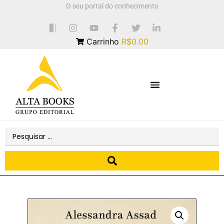
O seu portal do conhecimento
Carrinho
R$0.00