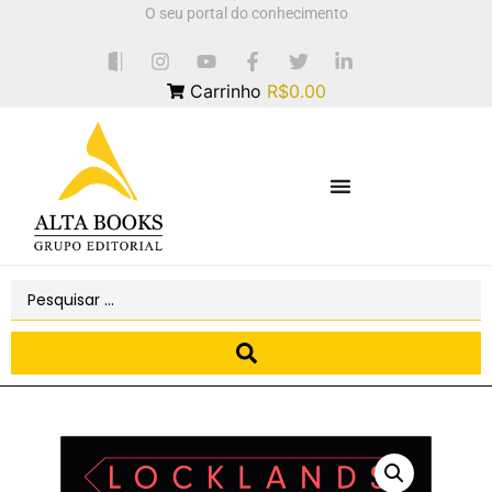
O seu portal do conhecimento
Carrinho
R$0.00