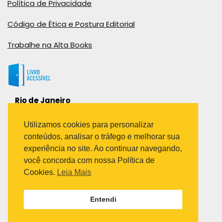
Política de Privacidade
Código de Ética e Postura Editorial
Trabalhe na Alta Books
Rio de Janeiro
Rua Viúva Cláudio, 291
Bairro Industrial do Jacaré
Utilizamos cookies para personalizar
Rio de Janeiro – RJ – CEP: 20970-031
conteúdos, analisar o tráfego e melhorar sua
Telefone:
experiência no site. Ao continuar navegando,
(21) 3278-8069
você concorda com nossa Política de
(21) 3995-7512
Cookies.
Leia Mais
São Paulo
Entendi
Avenida Paulista 1636 / sala 1407
Telefone:
(11) 5555-6087