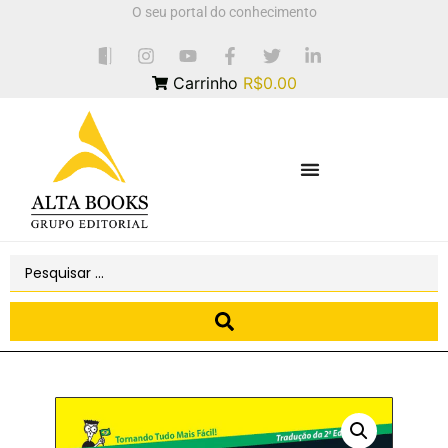
O seu portal do conhecimento
Carrinho
R$0.00