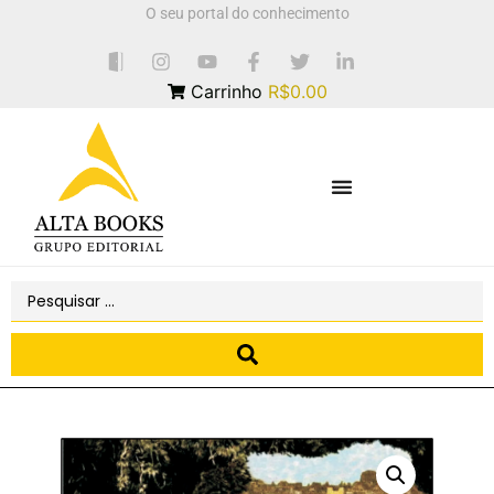
O seu portal do conhecimento
Carrinho
R$0.00