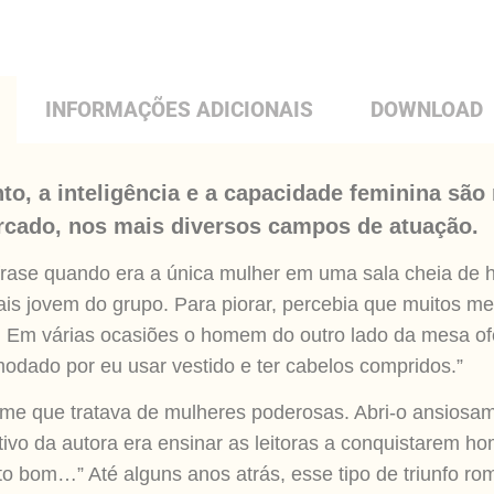
INFORMAÇÕES ADICIONAIS
DOWNLOAD
nto, a inteligência e a capacidade feminina são
rcado, nos mais diversos campos de atuação.
frase quando era a única mulher em uma sala cheia de
s jovem do grupo. Para piorar, percebia que muitos me
.
Em várias ocasiões o homem do outro lado da mesa ofer
modado por eu usar vestido e ter cabelos compridos.”
lume que tratava de mulheres poderosas. Abri-o ansiosam
etivo da autora era ensinar as leitoras a conquistarem 
uito bom…” Até alguns anos atrás, esse tipo de triunfo r