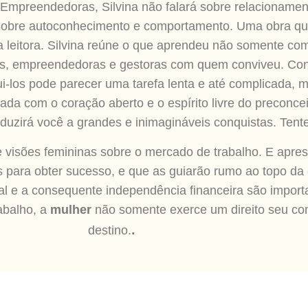
Empreendedoras, Silvina não falará sobre relacioname
é sobre autoconhecimento e comportamento. Uma obra qu
da leitora. Silvina reúne o que aprendeu não somente 
deres, empreendedoras e gestoras com quem conviveu. C
i-los pode parecer uma tarefa lenta e até complicada, 
ada com o coração aberto e o espírito livre do preconcei
duzirá você a grandes e inimagináveis conquistas. Tente
 visões femininas sobre o mercado de trabalho. E apre
para obter sucesso, e que as guiarão rumo ao topo da 
onal e a consequente independência financeira são impo
rabalho, a
mulher
não somente exerce um direito seu com
.
destino.