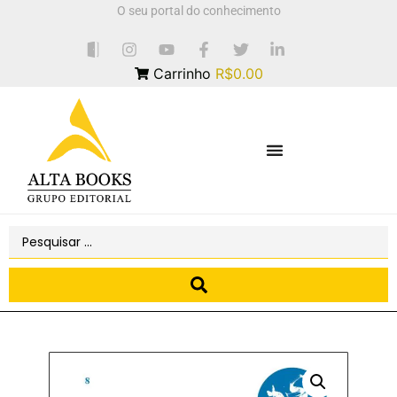
O seu portal do conhecimento
Carrinho
R$0.00