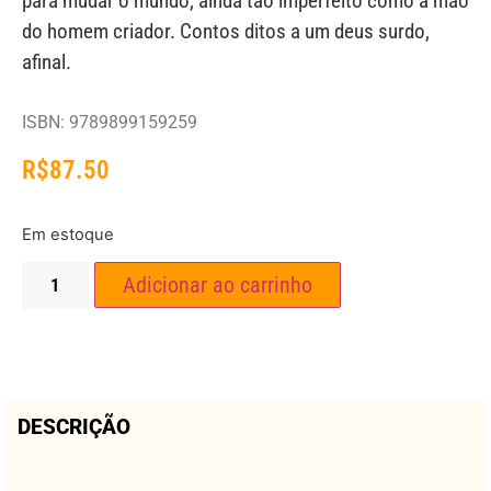
para mudar o mundo, ainda tão imperfeito como a mão
do homem criador. Contos ditos a um deus surdo,
afinal.
ISBN: 9789899159259
R$
87.50
Em estoque
Adicionar ao carrinho
DESCRIÇÃO