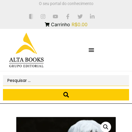
O seu portal do conhecimento
Carrinho
R$0.00