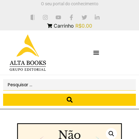
O seu portal do conhecimento
Carrinho
R$0.00