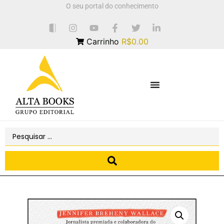
O seu portal do conhecimento
Carrinho
R$0.00