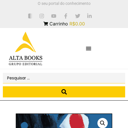
O seu portal do conhecimento
Carrinho
R$0.00