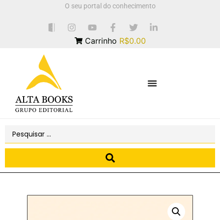
O seu portal do conhecimento
Carrinho
R$0.00