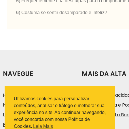
5
) Frequentemente cria desculpas para o comportament
6
) Costuma se sentir desamparado e infeliz?
NAVEGUE
MAIS DA ALTA
História
Política de Privacida
Utilizamos cookies para personalizar
Notícias e Artigos
Código de Ética e Pos
conteúdos, analisar o tráfego e melhorar sua
experiência no site. Ao continuar navegando,
Loja
Trabalhe na Alta Bo
você concorda com nossa Política de
Fale Conosco
Cookies.
Leia Mais