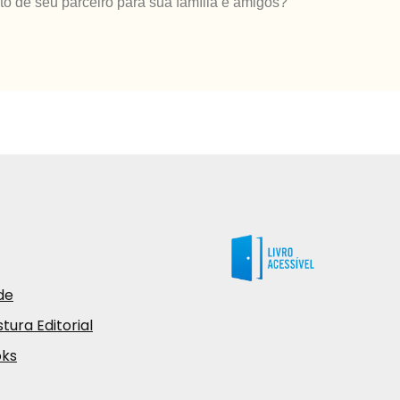
o de seu parceiro para sua família e amigos?
de
tura Editorial
oks