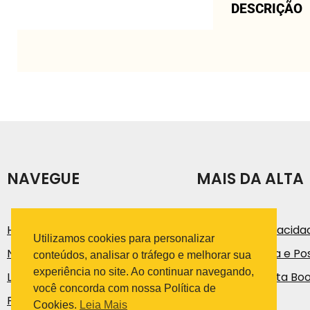
DESCRIÇÃO
NAVEGUE
MAIS DA ALTA
História
Política de Privacida
Utilizamos cookies para personalizar
Notícias e Artigos
Código de Ética e Pos
conteúdos, analisar o tráfego e melhorar sua
experiência no site. Ao continuar navegando,
Loja
Trabalhe na Alta Bo
você concorda com nossa Política de
Fale Conosco
Cookies.
Leia Mais