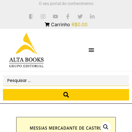
O seu portal do conhecimento
Carrinho
R$0.00