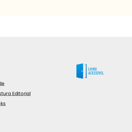
de
tura Editorial
oks