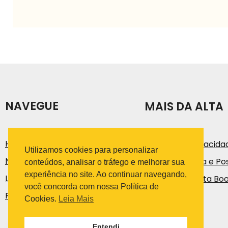
NAVEGUE
MAIS DA ALTA
História
Política de Privacida
Utilizamos cookies para personalizar
Notícias e Artigos
Código de Ética e Pos
conteúdos, analisar o tráfego e melhorar sua
experiência no site. Ao continuar navegando,
Loja
Trabalhe na Alta Bo
você concorda com nossa Política de
Fale Conosco
Cookies.
Leia Mais
Entendi