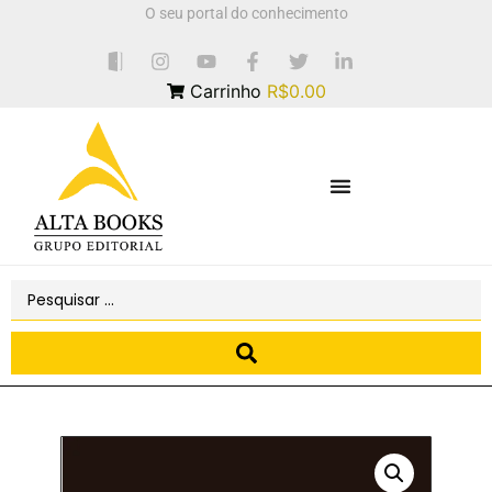
O seu portal do conhecimento
Carrinho
R$0.00