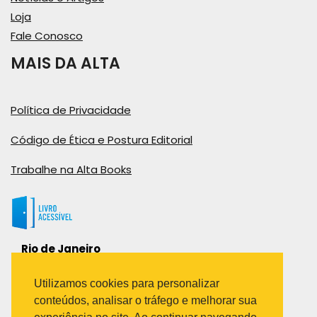
Loja
Fale Conosco
MAIS DA ALTA
Política de Privacidade
Código de Ética e Postura Editorial
Trabalhe na Alta Books
Rio de Janeiro
Rua Viúva Cláudio, 291
Bairro Industrial do Jacaré
Utilizamos cookies para personalizar
Rio de Janeiro – RJ – CEP: 20970-031
conteúdos, analisar o tráfego e melhorar sua
Telefone: