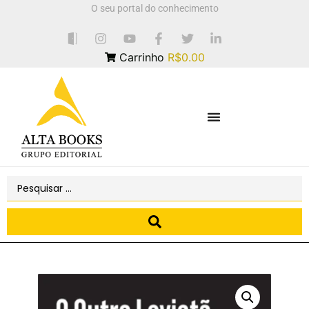
O seu portal do conhecimento
Carrinho
R$0.00