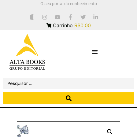
O seu portal do conhecimento
Carrinho
R$0.00