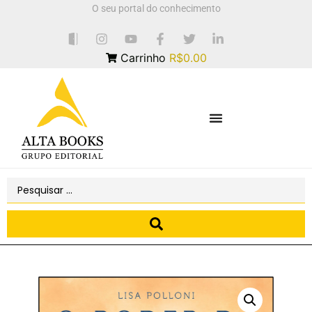
O seu portal do conhecimento
Carrinho
R$0.00