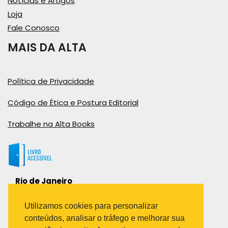
Notícias e Artigos
Loja
Fale Conosco
MAIS DA ALTA
Política de Privacidade
Código de Ética e Postura Editorial
Trabalhe na Alta Books
Rio de Janeiro
Rua Viúva Cláudio, 291
Bairro Industrial do Jacaré
Utilizamos cookies para personalizar
Rio de Janeiro – RJ – CEP: 20970-031
conteúdos, analisar o tráfego e melhorar sua