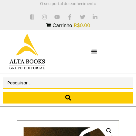
O seu portal do conhecimento
Carrinho
R$0.00