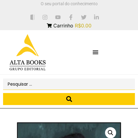
O seu portal do conhecimento
Carrinho
R$0.00