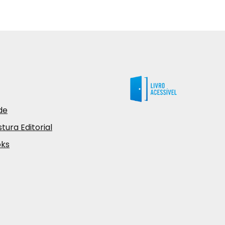
de
tura Editorial
oks