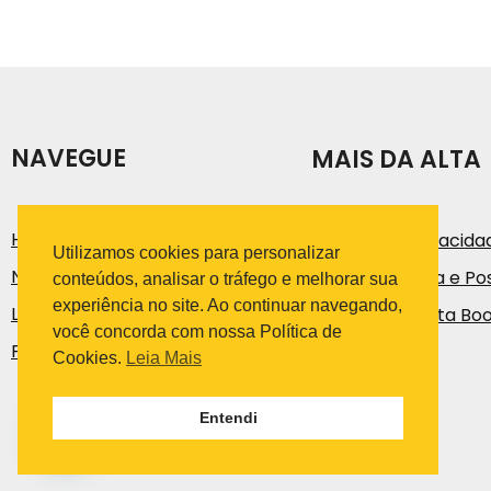
NAVEGUE
MAIS DA ALTA
História
Política de Privacida
Utilizamos cookies para personalizar
Notícias e Artigos
Código de Ética e Pos
conteúdos, analisar o tráfego e melhorar sua
experiência no site. Ao continuar navegando,
Loja
Trabalhe na Alta Bo
você concorda com nossa Política de
Fale Conosco
Cookies.
Leia Mais
Entendi