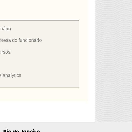
onário
resa do funcionário
ursos
 analytics
Rio de Janeiro